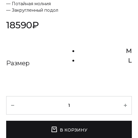
— Потайная молния
— Закругленный подол
18590
₽
M
L
Размер
Количество
В КОРЗИНУ