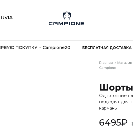
JUVIA
Campione
Модный
бренд
одежды
ПЕРВУЮ ПОКУПКУ
Campione20
БЕСПЛАТНАЯ ДОСТАВКА 
Главная
Магазин
Campione
Шорты 
Однотонные пл
подходят для п
карманы.
6495
₽