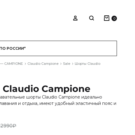
Корзина
Войти
0
Search
ПО РОССИИ*
 — CAMPIONE
Claudio Campione
Sale
Шорты Claudio
Claudio Campione
авательные шорты Claudio Campione идеально
лавания и отдыха, имеют удобный эластичный пояс и
12990
₽