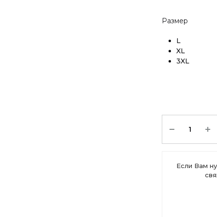
Размер
L
XL
3XL
Количество
Если Вам ну
свя