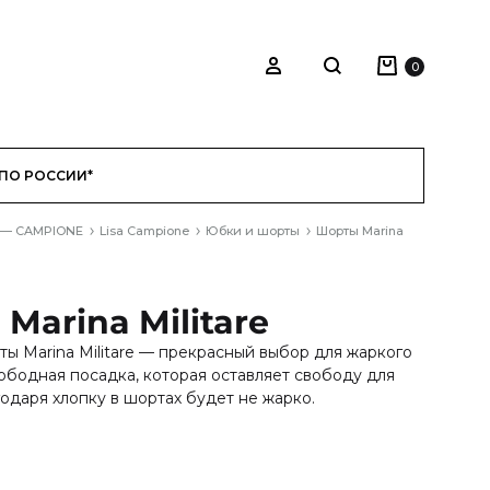
Корзина
Войти
0
Search
ПО РОССИИ*
 — CAMPIONE
Lisa Campione
Юбки и шорты
Шорты Marina
Marina Militare
ы Marina Militare — прекрасный выбор для жаркого
вободная посадка, которая оставляет свободу для
одаря хлопку в шортах будет не жарко.