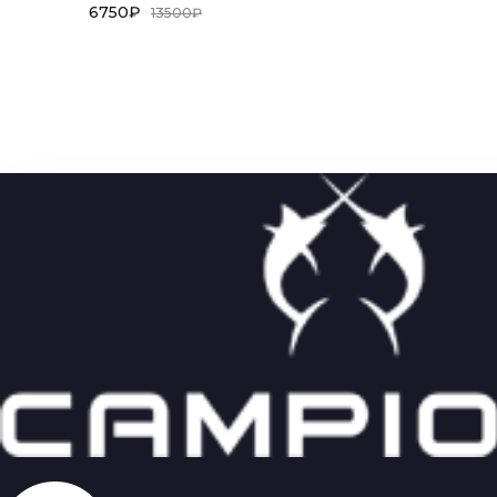
6750
₽
13500
₽