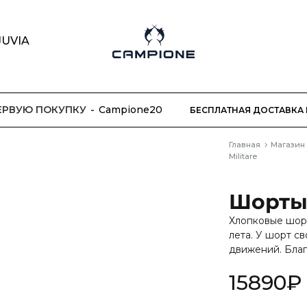
JUVIA
Campione
Модный
бренд
одежды
ПЕРВУЮ ПОКУПКУ
Campione20
БЕСПЛАТНАЯ ДОСТАВКА 
Главная
Магазин
Militare
Шорты 
Хлопковые шорт
лета. У шорт с
движений. Благ
15890
₽