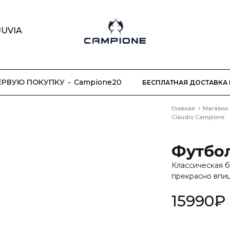
JUVIA
Campione
Модный
бренд
одежды
ПЕРВУЮ ПОКУПКУ
Campione20
БЕСПЛАТНАЯ ДОСТАВКА 
Главная
Магазин
Claudio Campione
Футбол
Классическая б
прекрасно впиш
15990
₽