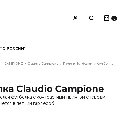
Корзина
Войти
0
Search
ПО РОССИИ*
 — CAMPIONE
Claudio Campione
Поло и футболки
Футболка
ка Claudio Campione
елая футболка с контрастным принтом спереди
ется в летний гардероб.