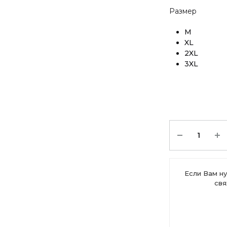
Размер
M
XL
2XL
3XL
Количество
Если Вам ну
свя